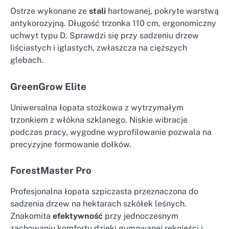
Ostrze wykonane ze
stali
hartowanej, pokryte warstwą
antykorozyjną. Długość trzonka 110 cm, ergonomiczny
uchwyt typu D. Sprawdzi się przy sadzeniu drzew
liściastych i iglastych, zwłaszcza na cięższych
glebach.
GreenGrow Elite
Uniwersalna łopata stożkowa z wytrzymałym
trzonkiem z włókna szklanego. Niskie wibracje
podczas pracy, wygodne wyprofilowanie pozwala na
precyzyjne formowanie dołków.
ForestMaster Pro
Profesjonalna łopata szpiczasta przeznaczona do
sadzenia drzew na hektarach szkółek leśnych.
Znakomita
efektywność
przy jednoczesnym
zachowaniu komfortu dzięki gumowanej rękojeści i