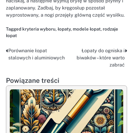
naciskaj, a następnie wyjmuj bryłę w sposób płynny i
zaplanowany. Zadbaj, by kręgosłup pozostał
wyprostowany, a nogi przejęły główną część wysiłku.
Tagged
kryteria wyboru
,
łopaty
,
modele łopat
,
rodzaje
łopat
Porównanie łopat
Łopaty do ogniska i
Nawigacja
stalowych i aluminiowych
biwaków – które warto
wpisu
zabrać
Powiązane treści