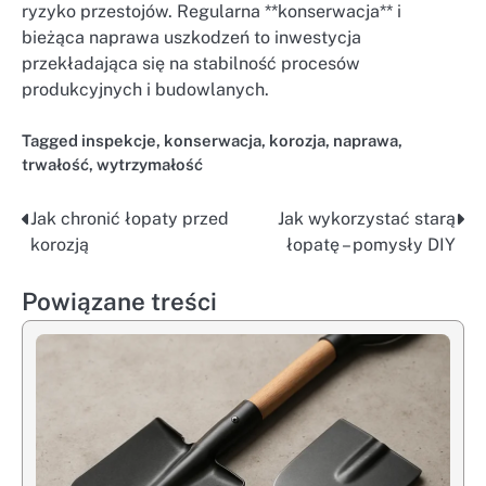
ryzyko przestojów. Regularna **konserwacja** i
bieżąca naprawa uszkodzeń to inwestycja
przekładająca się na stabilność procesów
produkcyjnych i budowlanych.
Tagged
inspekcje
,
konserwacja
,
korozja
,
naprawa
,
trwałość
,
wytrzymałość
Jak chronić łopaty przed
Jak wykorzystać starą
Nawigacja
korozją
łopatę – pomysły DIY
wpisu
Powiązane treści