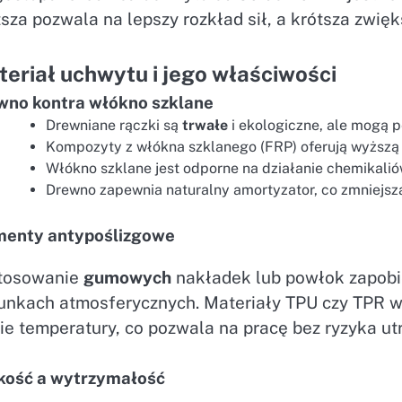
sza pozwala na lepszy rozkład sił, a krótsza zwięk
eriał uchwytu i jego właściwości
wno kontra włókno szklane
Drewniane rączki są
trwałe
i ekologiczne, ale mogą 
Kompozyty z włókna szklanego (FRP) oferują wyższą
Włókno szklane jest odporne na działanie chemikalió
Drewno zapewnia naturalny amortyzator, co zmniejsz
menty antypoślizgowe
tosowanie
gumowych
nakładek lub powłok zapobie
unkach atmosferycznych. Materiały TPU czy TPR wy
ie temperatury, co pozwala na pracę bez ryzyka ut
kość a wytrzymałość