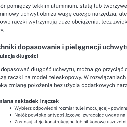
ór pomiędzy lekkim aluminium, stalą lub tworzywe
miniowy uchwyt obniża wagę całego narzędzia, ale
owe rączki wytrzymują duże obciążenia, lecz zwię
y.
hniki dopasowania i pielęgnacji uchwyt
ulacja długości
 dopasować długość uchwytu, można go przyciąć 
szę rączki na model teleskopowy. W rozwiązaniac
bką zmianę położenia bez użycia dodatkowych narz
iana nakładek i rączek
Wybierz odpowiedni rozmiar tulei mocującej – powinn
Nałóż powłokę antypoślizgową, zwracając uwagę na k
Zastosuj kleje konstrukcyjne lub silikonowe uszczeln