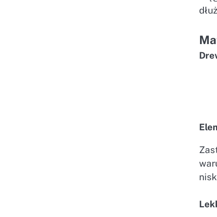
dłuż
Mat
Dre
Ele
Zas
war
nisk
Lek