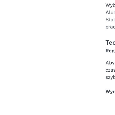
Wyb
Alu
Stal
prac
Tec
Reg
Aby
cza
szy
Wym