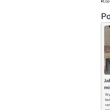
Łop
Na
wp
Po
Ja
mi
Wy
be
re
na