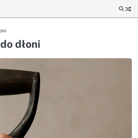
oni
do dłoni