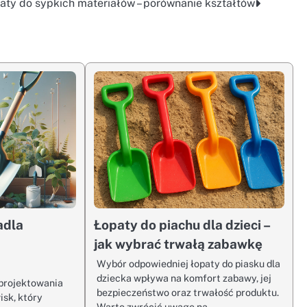
aty do sypkich materiałów – porównanie kształtów
adla
Łopaty do piachu dla dzieci –
jak wybrać trwałą zabawkę
Wybór odpowiedniej łopaty do piasku dla
dziecka wpływa na komfort zabawy, jej
projektowania
bezpieczeństwo oraz trwałość produktu.
sk, który
Warto zwrócić uwagę na…