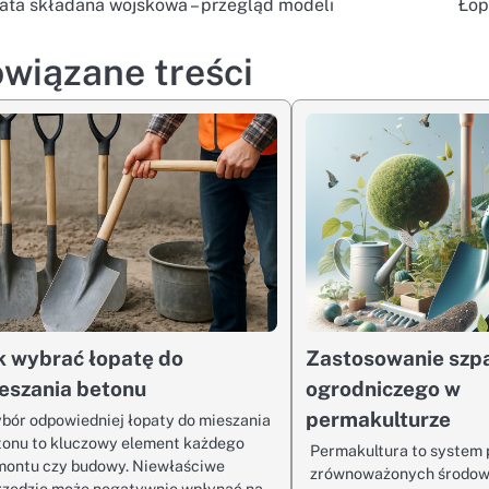
ata składana wojskowa – przegląd modeli
Łop
wigacja
isu
wiązane treści
k wybrać łopatę do
Zastosowanie szp
eszania betonu
ogrodniczego w
permakulturze
bór odpowiedniej łopaty do mieszania
tonu to kluczowy element każdego
Permakultura to system 
montu czy budowy. Niewłaściwe
zrównoważonych środowi
rzędzie może negatywnie wpłynąć na