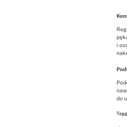
Kon
Reg
pęk
i o
nakr
Pod
Pod
naw
do 
Tag