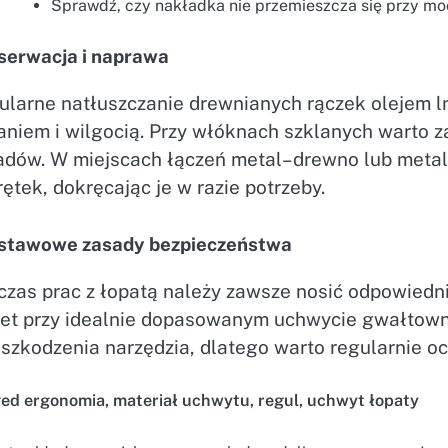
Sprawdź, czy nakładka nie przemieszcza się przy mo
serwacja i naprawa
ularne natłuszczanie drewnianych rączek olejem l
aniem i wilgocią. Przy włóknach szklanych warto 
sadów. W miejscach łączeń metal–drewno lub metal
ętek, dokręcając je w razie potrzeby.
stawowe zasady bezpieczeństwa
czas prac z łopatą należy zawsze nosić odpowiedni
et przy idealnie dopasowanym uchwycie gwałtowne
uszkodzenia narzędzia, dlatego warto regularnie o
ged
ergonomia
,
materiał uchwytu
,
regul
,
uchwyt łopaty