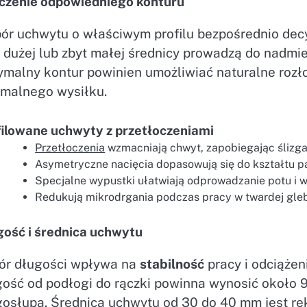
czenie odpowiedniego konturu
ór uchwytu o właściwym profilu bezpośrednio dec
 dużej lub zbyt małej średnicy prowadzą do nadmie
ymalny kontur powinien umożliwiać naturalne rozło
imalnego wysiłku.
filowane uchwyty z przetłoczeniami
Przetłoczenia
wzmacniają chwyt, zapobiegając ślizgan
Asymetryczne nacięcia dopasowują się do kształtu p
Specjalne wypustki ułatwiają odprowadzanie potu i w
Redukują mikrodrgania podczas pracy w twardej gleb
gość i średnica uchwytu
ór długości wpływa na
stabilność
pracy i odciążen
gość od podłogi do rączki powinna wynosić około 
gosłupa. Średnica uchwytu od 30 do 40 mm jest r