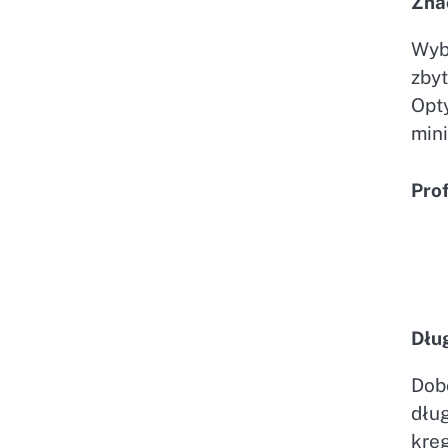
Zna
Wyb
zbyt
Opt
min
Pro
Dłu
Dob
dłu
krę