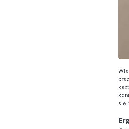
Wła
ora
ksz
kon
się 
Erg