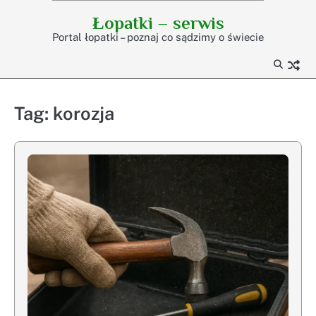
Skip
Łopatki – serwis
to
Portal łopatki – poznaj co sądzimy o świecie
content
Tag:
korozja