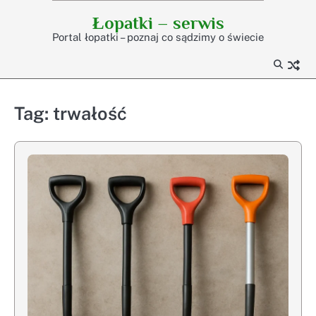
Skip
Łopatki – serwis
to
Portal łopatki – poznaj co sądzimy o świecie
content
Tag:
trwałość