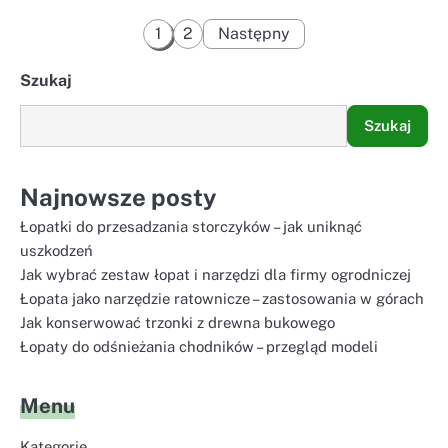
Stronicowanie
1
2
Następny
wpisów
Szukaj
Szukaj
Najnowsze posty
Łopatki do przesadzania storczyków – jak uniknąć
uszkodzeń
Jak wybrać zestaw łopat i narzędzi dla firmy ogrodniczej
Łopata jako narzędzie ratownicze – zastosowania w górach
Jak konserwować trzonki z drewna bukowego
Łopaty do odśnieżania chodników – przegląd modeli
Menu
Kategorie