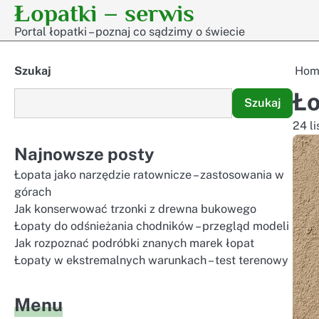
Łopatki – serwis
Skip
to
Portal łopatki – poznaj co sądzimy o świecie
content
Szukaj
Hom
Ło
Szukaj
24 l
Najnowsze posty
Łopata jako narzędzie ratownicze – zastosowania w
górach
Jak konserwować trzonki z drewna bukowego
Łopaty do odśnieżania chodników – przegląd modeli
Jak rozpoznać podróbki znanych marek łopat
Łopaty w ekstremalnych warunkach – test terenowy
Menu