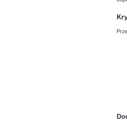
Kry
Prze
Do