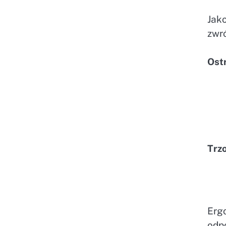
Jak
zwr
Ostr
Trzo
Erg
odp