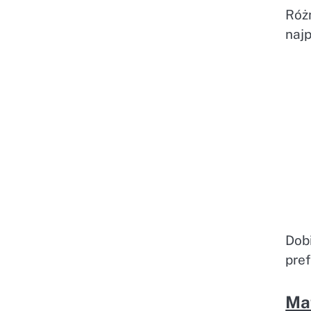
Róż
najp
Dob
pre
Mat