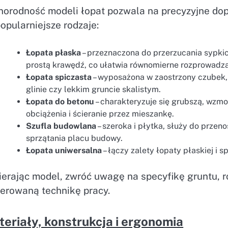
norodność modeli łopat pozwala na precyzyjne dop
opularniejsze rodzaje:
Łopata płaska
– przeznaczona do przerzucania sypkic
prostą krawędź, co ułatwia równomierne rozprowadza
Łopata spiczasta
– wyposażona w zaostrzony czubek,
glinie czy lekkim gruncie skalistym.
Łopata do betonu
– charakteryzuje się grubszą, wzm
obciążenia i ścieranie przez mieszankę.
Szufla budowlana
– szeroka i płytka, służy do przen
sprzątania placu budowy.
Łopata uniwersalna
– łączy zalety łopaty płaskiej i 
ierając model, zwróć uwagę na specyfikę gruntu, 
ferowaną technikę pracy.
eriały, konstrukcja i ergonomia