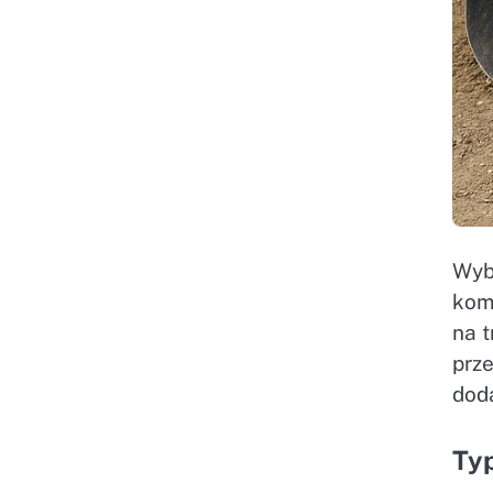
Wyb
kom
na 
prze
dod
Typ