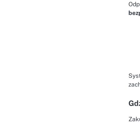
Odp
bez
Sys
zac
Gdz
Zak