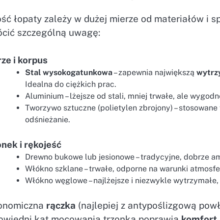
ość łopaty zależy w dużej mierze od materiałów i 
ócić szczególną uwagę:
ze i korpus
Stal wysokogatunkowa
– zapewnia największą
wytrz
Idealna do ciężkich prac.
Aluminium – lżejsze od stali, mniej trwałe, ale wygod
Tworzywo sztuczne (polietylen zbrojony) – stosowane 
odśnieżanie.
nek i rękojeść
Drewno bukowe lub jesionowe – tradycyjne, dobrze amo
Włókno szklane – trwałe, odporne na warunki atmosfe
Włókno węglowe – najlżejsze i niezwykle wytrzymałe, 
onomiczna
rączka
(najlepiej z antypoślizgową powł
owiedni kąt mocowania trzonka poprawia
komfort