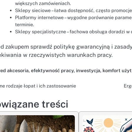
większych zamówieniach.
Sklepy sieciowe – łatwa dostępność, często promocje
Platformy internetowe – wygodne porównanie paramet
terminie.
Sklepy specjalistyczne – fachowa obsługa doradzi 
ed zakupem sprawdź politykę gwarancyjną i zasady
ekiwania w rzeczywistych warunkach pracy.
ged
akcesoria
,
efektywność pracy
,
inwestycja
,
komfort uży
ne rodzaje łopat i ich zastosowanie
Erg
wigacja
isu
wiązane treści