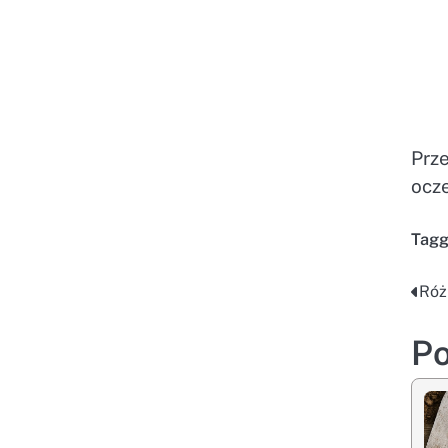
Prz
ocz
Tag
Róż
Na
wp
Po