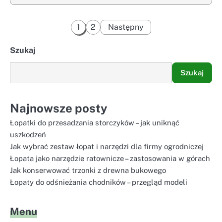
Stronicowanie
1
2
Następny
wpisów
Szukaj
Szukaj
Najnowsze posty
Łopatki do przesadzania storczyków – jak uniknąć
uszkodzeń
Jak wybrać zestaw łopat i narzędzi dla firmy ogrodniczej
Łopata jako narzędzie ratownicze – zastosowania w górach
Jak konserwować trzonki z drewna bukowego
Łopaty do odśnieżania chodników – przegląd modeli
Menu