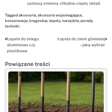
zastosuj zmienny chłodno-ciepły okład.
Tagged
akcesoria
,
akcesoria wspomagające
,
konserwacja
,
kręgosłup
,
łopaty
,
narzędzia
,
porady
,
techniki
Łopata do śniegu
Łopata do ziemi gliniastej
Nawigacja
aluminiowa czy
– jaką wybrać
wpisu
plastikowa
Powiązane treści