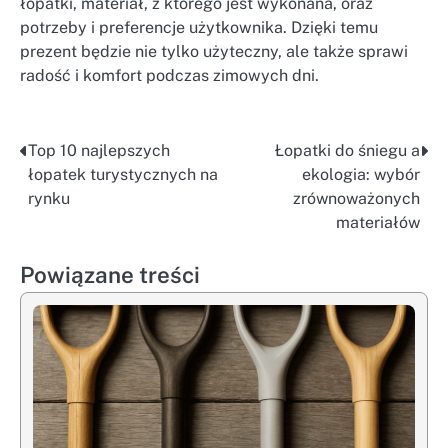
łopatki, materiał, z którego jest wykonana, oraz
potrzeby i preferencje użytkownika. Dzięki temu
prezent będzie nie tylko użyteczny, ale także sprawi
radość i komfort podczas zimowych dni.
Top 10 najlepszych
Łopatki do śniegu a
Nawigacja
łopatek turystycznych na
ekologia: wybór
wpisu
rynku
zrównoważonych
materiałów
Powiązane treści