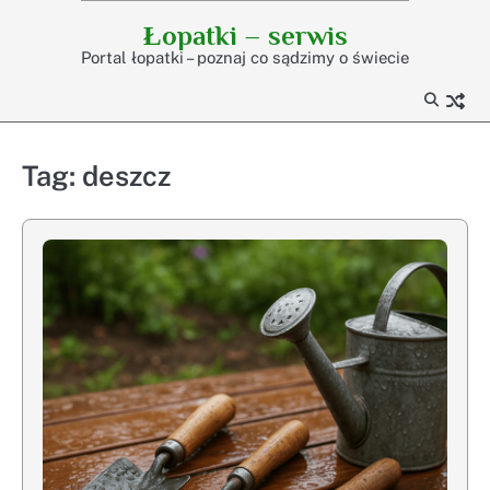
Skip
Łopatki – serwis
to
Portal łopatki – poznaj co sądzimy o świecie
content
Tag:
deszcz