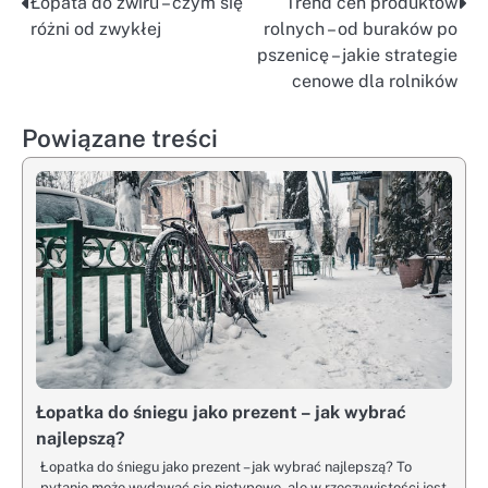
Łopata do żwiru – czym się
Trend cen produktów
Nawigacja
różni od zwykłej
rolnych – od buraków po
wpisu
pszenicę – jakie strategie
cenowe dla rolników
Powiązane treści
Łopatka do śniegu jako prezent – jak wybrać
najlepszą?
Łopatka do śniegu jako prezent – jak wybrać najlepszą? To
pytanie może wydawać się nietypowe, ale w rzeczywistości jest