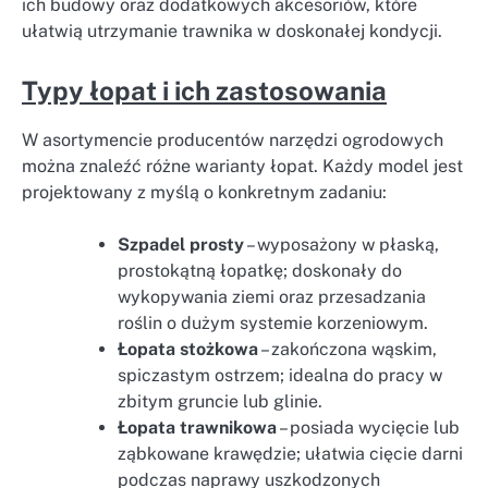
ich budowy oraz dodatkowych akcesoriów, które
ułatwią utrzymanie trawnika w doskonałej kondycji.
Typy łopat i ich zastosowania
W asortymencie producentów narzędzi ogrodowych
można znaleźć różne warianty łopat. Każdy model jest
projektowany z myślą o konkretnym zadaniu:
Szpadel prosty
– wyposażony w płaską,
prostokątną łopatkę; doskonały do
wykopywania ziemi oraz przesadzania
roślin o dużym systemie korzeniowym.
Łopata stożkowa
– zakończona wąskim,
spiczastym ostrzem; idealna do pracy w
zbitym gruncie lub glinie.
Łopata trawnikowa
– posiada wycięcie lub
ząbkowane krawędzie; ułatwia cięcie darni
podczas naprawy uszkodzonych