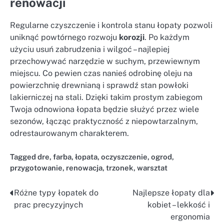
renowacji
Regularne czyszczenie i kontrola stanu łopaty pozwoli
uniknąć powtórnego rozwoju
korozji
. Po każdym
użyciu usuń zabrudzenia i wilgoć – najlepiej
przechowywać narzędzie w suchym, przewiewnym
miejscu. Co pewien czas nanieś odrobinę oleju na
powierzchnię drewnianą i sprawdź stan powłoki
lakierniczej na stali. Dzięki takim prostym zabiegom
Twoja odnowiona łopata będzie służyć przez wiele
sezonów, łącząc praktyczność z niepowtarzalnym,
odrestaurowanym charakterem.
Tagged
dre
,
farba
,
łopata
,
oczyszczenie
,
ogrod
,
przygotowanie
,
renowacja
,
trzonek
,
warsztat
Różne typy łopatek do
Najlepsze łopaty dla
Nawigacja
prac precyzyjnych
kobiet – lekkość i
wpisu
ergonomia