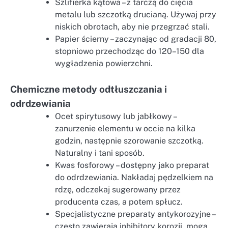
Szlifierka kątowa – z tarczą do cięcia
metalu lub szczotką drucianą. Używaj przy
niskich obrotach, aby nie przegrzać stali.
Papier ścierny – zaczynając od gradacji 80,
stopniowo przechodząc do 120–150 dla
wygładzenia powierzchni.
Chemiczne metody odtłuszczania i
odrdzewiania
Ocet spirytusowy lub jabłkowy –
zanurzenie elementu w occie na kilka
godzin, następnie szorowanie szczotką.
Naturalny i tani sposób.
Kwas fosforowy – dostępny jako preparat
do odrdzewiania. Nakładaj pędzelkiem na
rdzę, odczekaj sugerowany przez
producenta czas, a potem spłucz.
Specjalistyczne preparaty antykorozyjne –
często zawierają inhibitory korozji, mogą