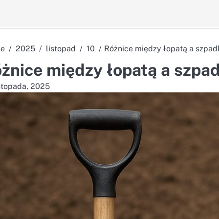
e
2025
listopad
10
Różnice między łopatą a szpad
żnice między łopatą a szpa
istopada, 2025