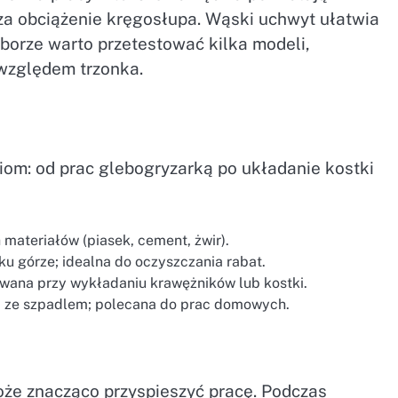
za obciążenie kręgosłupa. Wąski uchwyt ułatwia
yborze warto przetestować kilka modeli,
względem trzonka.
om: od prac glebogryzarką po układanie kostki
materiałów (piasek, cement, żwir).
ku górze; idealna do oczyszczania rabat.
wana przy wykładaniu krawężników lub kostki.
j ze szpadlem; polecana do prac domowych.
oże znacząco przyspieszyć pracę. Podczas