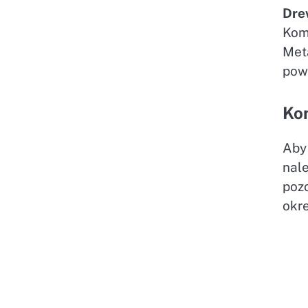
Dre
Kom
Met
powł
Kon
Aby
nal
poz
okr