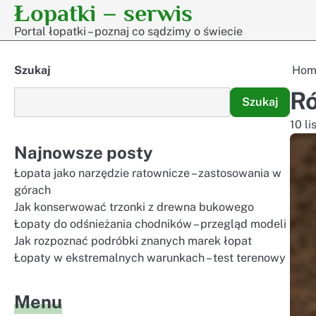
Łopatki – serwis
Skip
to
Portal łopatki – poznaj co sądzimy o świecie
content
Szukaj
Hom
Ró
Szukaj
10 l
Najnowsze posty
Łopata jako narzędzie ratownicze – zastosowania w
górach
Jak konserwować trzonki z drewna bukowego
Łopaty do odśnieżania chodników – przegląd modeli
Jak rozpoznać podróbki znanych marek łopat
Łopaty w ekstremalnych warunkach – test terenowy
Menu