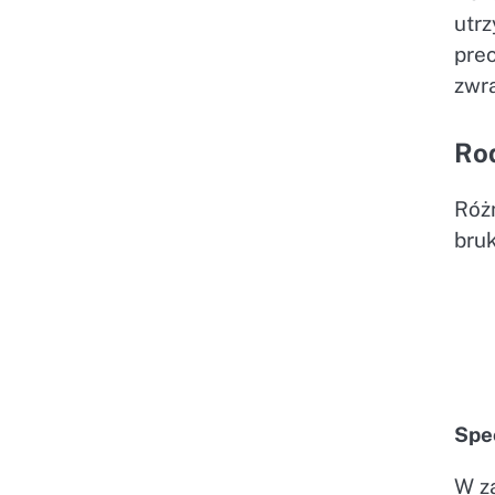
utr
prec
zwr
Rod
Róż
bru
Spe
W z