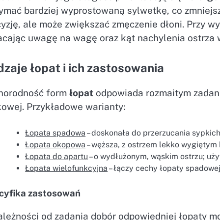
zymać bardziej wyprostowaną sylwetkę, co zmniejs
yzję, ale może zwiększać zmęczenie dłoni. Przy w
acając uwagę na wagę oraz kąt nachylenia ostrza 
zaje łopat i ich zastosowania
norodność form
łopat
odpowiada rozmaitym zadani
kowej. Przykładowe warianty:
Łopata spadowa
– doskonała do przerzucania sypkich 
Łopata okopowa
– węższa, z ostrzem lekko wygiętym 
Łopata do apartu
– o wydłużonym, wąskim ostrzu; uży
Łopata wielofunkcyjna
– łączy cechy łopaty spadowe
cyfika zastosowań
ależności od zadania dobór odpowiedniej łopaty m