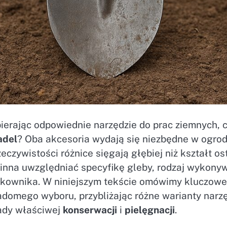
ierając odpowiednie narzędzie do prac ziemnych, 
adel
? Oba akcesoria wydają się niezbędne w ogrod
eczywistości różnice sięgają głębiej niż kształt o
inna uwzględniać specyfikę gleby, rodzaj wykonyw
tkownika. W niniejszym tekście omówimy kluczowe
domego wyboru, przybliżając różne warianty narzęd
ady właściwej
konserwacji
i
pielęgnacji
.