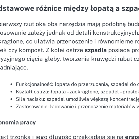
dstawowe różnice między łopatą a szp
pierwszy rzut oka oba narzędzia mają podobną budo
tosowanie zależy jednak od detali konstrukcyjnych
rąglone, co ułatwia przenoszenie i równomierne r
ek czy kompost. Z kolei ostrze
szpadla
posiada pro
cyzyjnego cięcia gleby, tworzenia krawędzi rabat
adniające.
Funkcjonalność: łopata do przerzucania, szpadel do 
Kształt ostrza: łopata – zaokrąglone, szpadel – prosto
Siła nacisku: szpadel umożliwia większą koncentrację
Zastosowanie: ładowanie i przenoszenie materiałów 
onomia pracy
ałt trzonka i jego długość przekładają się na
ergo