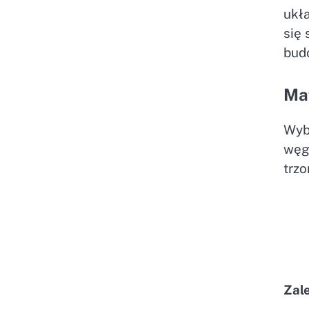
ukła
się
budo
Mat
Wyb
węg
trz
Zal