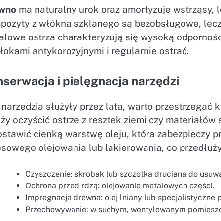
wno
ma naturalny urok oraz amortyzuje wstrząsy, 
pozyty z włókna szklanego są bezobsługowe, lecz 
alowe ostrza charakteryzują się wysoką odporności
okami antykorozyjnymi i regularnie ostrać.
serwacja i pielęgnacja narzędzi
 narzędzia służyły przez lata, warto przestrzegać
eży oczyścić ostrze z resztek ziemi czy materiałó
ostawić cienką warstwę oleju, która zabezpieczy p
esowego olejowania lub lakierowania, co przedłuży
Czyszczenie: skrobak lub szczotka druciana do usuwa
Ochrona przed rdzą: olejowanie metalowych części.
Impregnacja drewna: olej lniany lub specjalistyczne 
Przechowywanie: w suchym, wentylowanym pomieszcz