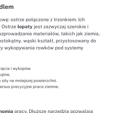
adlem
wę: ostrze połączone z trzonkiem. Ich
. Ostrze
łopaty
jest zazwyczaj szerokie i
ozprowadzanie materiałów, takich jak ziemia,
stokątny, wąski kształt, przystosowany do
 czy wykopywania rowków pod systemy
cięcia i wykopów.
kątne.
 siły na mniejszej powierzchni.
versus precyzyjne prace ziemne.
nomia
pracy. Dłuższe narzędzia pozwalają