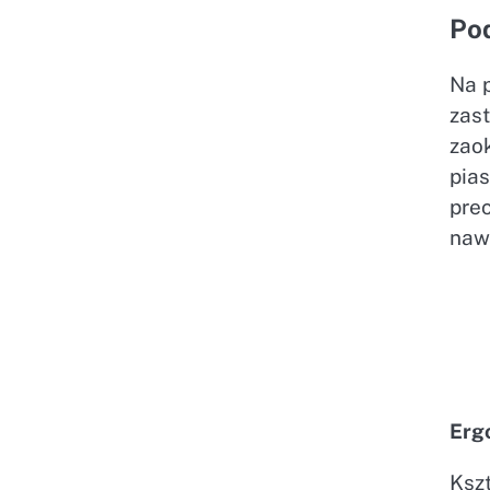
Po
Na 
zas
zaok
pias
pre
naw
Erg
Kszt