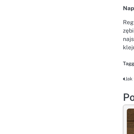
Nap
Regu
zęb
naj
klej
Tag
Jak
Na
wp
Po