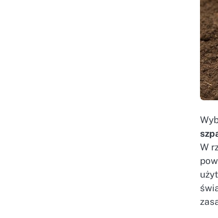
Wyb
szp
W rz
pow
uży
świa
zas