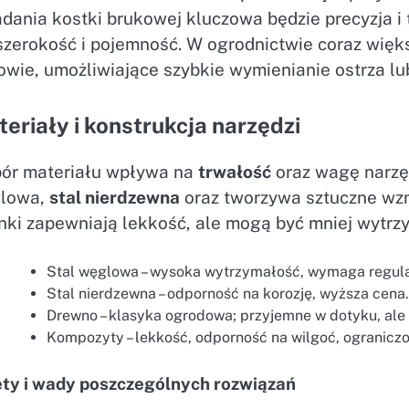
dania kostki brukowej kluczowa będzie precyzja i 
 szerokość i pojemność. W ogrodnictwie coraz wię
wie, umożliwiające szybkie wymienianie ostrza lu
eriały i konstrukcja narzędzi
ór materiału wpływa na
trwałość
oraz wagę narzęd
lowa,
stal nierdzewna
oraz tworzywa sztuczne wz
onki zapewniają lekkość, ale mogą być mniej wytr
Stal węglowa – wysoka wytrzymałość, wymaga regula
Stal nierdzewna – odporność na korozję, wyższa cena
Drewno – klasyka ogrodowa; przyjemne w dotyku, ale
Kompozyty – lekkość, odporność na wilgoć, ogranicz
ety i wady poszczególnych rozwiązań