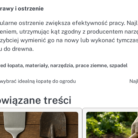
rawy i ostrzenie
larne ostrzenie zwiększa efektywność pracy. Najle
ieniem, utrzymując kąt zgodny z producentem narzę
szybciej wymienić go na nowy lub wykonać tymcza
u do drewna.
ged
łopata
,
materiały
,
narzędzia
,
prace ziemne
,
szpadel
 wybrać idealną łopatę do ogrodu
Naj
wigacja
isu
wiązane treści