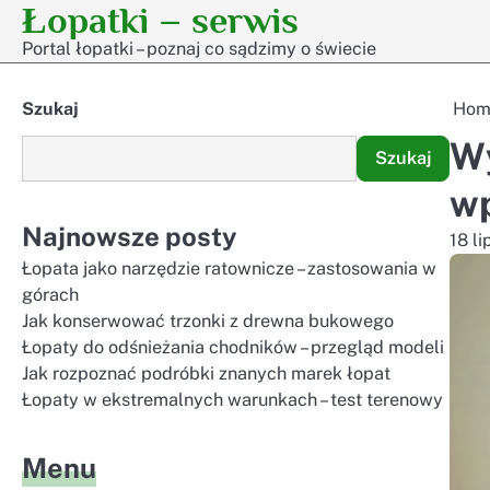
Łopatki – serwis
Skip
to
Portal łopatki – poznaj co sądzimy o świecie
content
Szukaj
Hom
Wy
Szukaj
wp
Najnowsze posty
18 l
Łopata jako narzędzie ratownicze – zastosowania w
górach
Jak konserwować trzonki z drewna bukowego
Łopaty do odśnieżania chodników – przegląd modeli
Jak rozpoznać podróbki znanych marek łopat
Łopaty w ekstremalnych warunkach – test terenowy
Menu