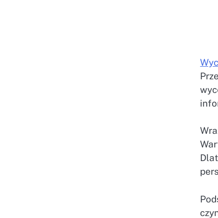
Wyc
Prz
wyce
info
Wra
Wart
Dlat
per
Pod
czyn