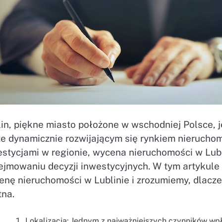
in, piękne miasto położone w wschodniej Polsce, j
że dynamicznie rozwijającym się rynkiem nierucho
estycjami w regionie, wycena nieruchomości w Lubl
ejmowaniu decyzji inwestycyjnych. W tym artykule
enę nieruchomości w Lublinie i zrozumiemy, dlacze
tna.
Lokalizacja: Jednym z najważniejszych czynników wpł