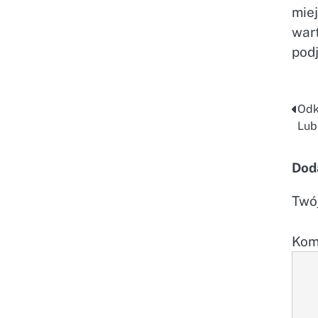
mie
war
podj
Odk
Na
Lub
wp
Dod
Twój
Kom