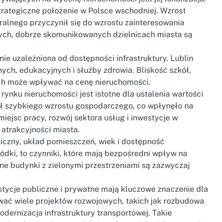
trategiczne położenie w Polsce wschodniej. Wzrost
ralnego przyczynił się do wzrostu zainteresowania
nych, dobrze skomunikowanych dzielnicach miasta są
nie uzależniona od dostępności infrastruktury. Lublin
ych, edukacyjnych i służby zdrowia. Bliskość szkół,
ch może wpływać na cenę nieruchomości.
nku nieruchomości jest istotne dla ustalenia wartości
ał szybkiego wzrostu gospodarczego, co wpłynęło na
iejsc pracy, rozwój sektora usług i inwestycje w
 atrakcyjności miasta.
iczny, układ pomieszczeń, wiek i dostępność
ódki, to czynniki, które mają bezpośredni wpływ na
e budynki z zielonymi przestrzeniami są zazwyczaj
stycje publiczne i prywatne mają kluczowe znaczenie dla
ać wiele projektów rozwojowych, takich jak rozbudowa
ernizacja infrastruktury transportowej. Takie