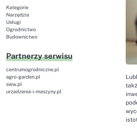
Kategorie
Narzędzia
Usługi
Ogrodnictwo
Budownictwo
Partnerzy serwisu
centrumogrodniczne.pl
Lubl
agro-garden.pl
siew.pl
tak
urzadzenia-i-maszyny.pl
inw
pod
wyc
isto