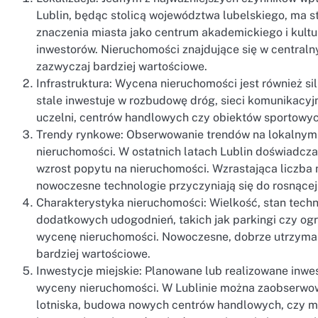
Lublin, będąc stolicą województwa lubelskiego, ma s
znaczenia miasta jako centrum akademickiego i kultu
inwestorów. Nieruchomości znajdujące się w central
zazwyczaj bardziej wartościowe.
Infrastruktura: Wycena nieruchomości jest również sil
stale inwestuje w rozbudowę dróg, sieci komunikacyjn
uczelni, centrów handlowych czy obiektów sportowy
Trendy rynkowe: Obserwowanie trendów na lokalnym ry
nieruchomości. W ostatnich latach Lublin doświadcz
wzrost popytu na nieruchomości. Wzrastająca liczba m
nowoczesne technologie przyczyniają się do rosnącej
Charakterystyka nieruchomości: Wielkość, stan techn
dodatkowych udogodnień, takich jak parkingi czy ogr
wycenę nieruchomości. Nowoczesne, dobrze utrzyman
bardziej wartościowe.
Inwestycje miejskie: Planowane lub realizowane inwe
wyceny nieruchomości. W Lublinie można zaobserwow
lotniska, budowa nowych centrów handlowych, czy mod