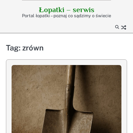
Skip
Łopatki – serwis
to
Portal łopatki – poznaj co sądzimy o świecie
content
Tag:
zrówn