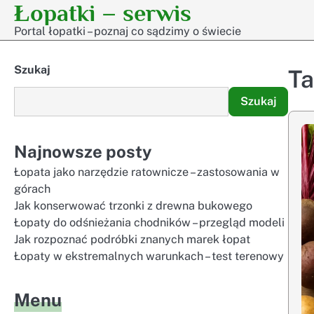
Łopatki – serwis
Skip
to
Portal łopatki – poznaj co sądzimy o świecie
content
Szukaj
T
Szukaj
Najnowsze posty
Łopata jako narzędzie ratownicze – zastosowania w
górach
Jak konserwować trzonki z drewna bukowego
Łopaty do odśnieżania chodników – przegląd modeli
Jak rozpoznać podróbki znanych marek łopat
Łopaty w ekstremalnych warunkach – test terenowy
Menu