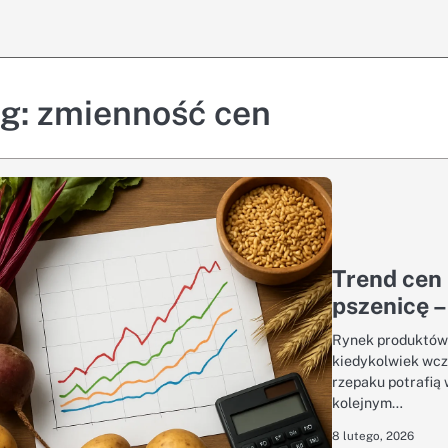
ag:
zmienność cen
Trend cen
pszenicę –
Rynek produktów r
kiedykolwiek wcz
rzepaku potrafią 
kolejnym…
8 lutego, 2026