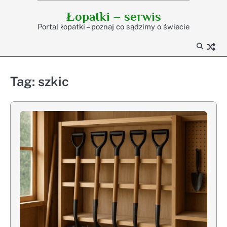
Skip
Łopatki – serwis
to
Portal łopatki – poznaj co sądzimy o świecie
content
Tag:
szkic