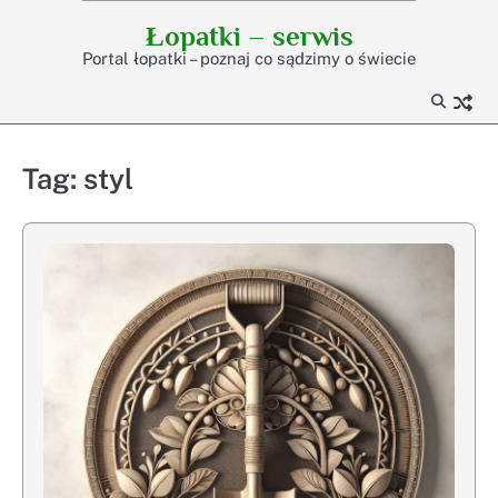
Skip
Łopatki – serwis
to
Portal łopatki – poznaj co sądzimy o świecie
content
Tag:
styl