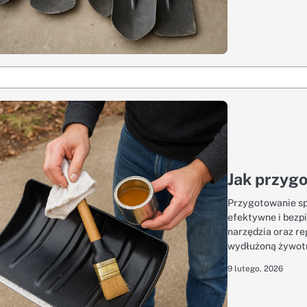
Jak przyg
Przygotowanie sp
efektywne i bezpi
narzędzia oraz r
wydłużoną żywotn
9 lutego, 2026