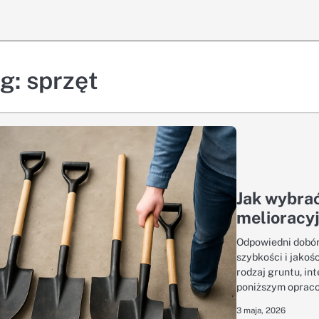
ag:
sprzęt
Jak wybra
melioracy
Odpowiedni dobór
szybkości i jako
rodzaj gruntu, i
poniższym oprac
3 maja, 2026