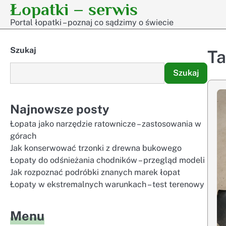
Łopatki – serwis
Skip
to
Portal łopatki – poznaj co sądzimy o świecie
content
Szukaj
T
Szukaj
Najnowsze posty
Łopata jako narzędzie ratownicze – zastosowania w
górach
Jak konserwować trzonki z drewna bukowego
Łopaty do odśnieżania chodników – przegląd modeli
Jak rozpoznać podróbki znanych marek łopat
Łopaty w ekstremalnych warunkach – test terenowy
Menu