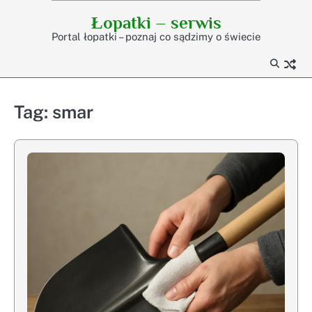
Skip
Łopatki – serwis
to
Portal łopatki – poznaj co sądzimy o świecie
content
Tag:
smar