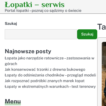
Łopatki – serwis
Skip
to
Portal łopatki – poznaj co sądzimy o świecie
content
Szukaj
T
Szukaj
Najnowsze posty
Łopata jako narzędzie ratownicze – zastosowania w
górach
Jak konserwować trzonki z drewna bukowego
Łopaty do odśnieżania chodników – przegląd modeli
Jak rozpoznać podróbki znanych marek łopat
Łopaty w ekstremalnych warunkach – test terenowy
Menu