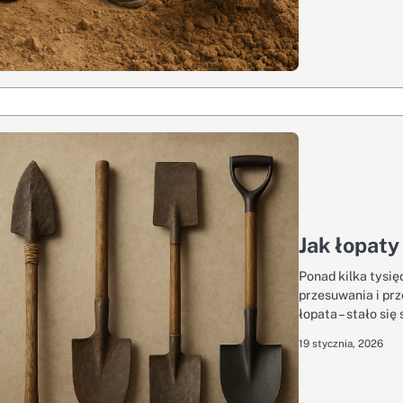
Jak łopaty
Ponad kilka tysi
przesuwania i prz
łopata – stało si
19 stycznia, 2026