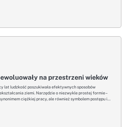
 ewoluowały na przestrzeni wieków
ęcy lat ludzkość poszukiwała efektywnych sposobów
ekształcania ziemi. Narzędzie o niezwykle prostej formie –
ę synonimem ciężkiej pracy, ale również symbolem postępu i…