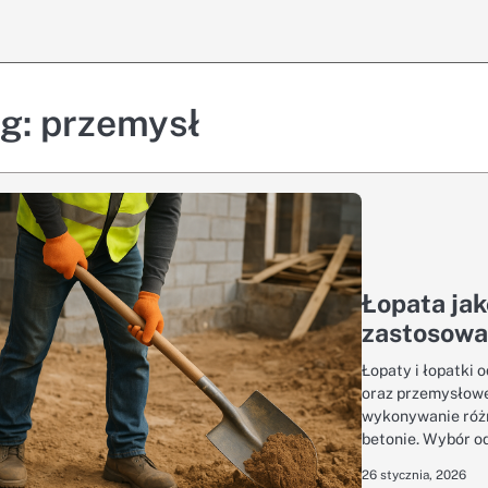
ag:
przemysł
Łopata ja
zastosowa
Łopaty i łopatki 
oraz przemysłowe
wykonywanie różn
betonie. Wybór 
26 stycznia, 2026