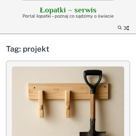
Skip
Łopatki – serwis
to
Portal łopatki – poznaj co sądzimy o świecie
content
Tag:
projekt