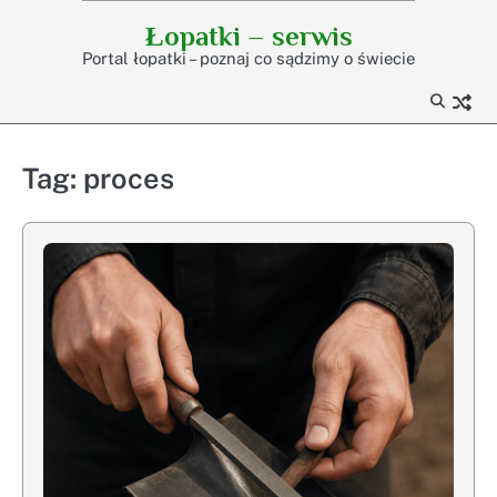
Skip
Łopatki – serwis
to
Portal łopatki – poznaj co sądzimy o świecie
content
Tag:
proces