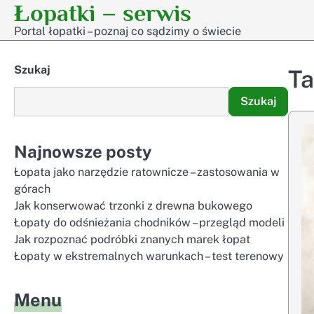
Łopatki – serwis
Skip
to
Portal łopatki – poznaj co sądzimy o świecie
content
Szukaj
T
Szukaj
Najnowsze posty
Łopata jako narzędzie ratownicze – zastosowania w
górach
Jak konserwować trzonki z drewna bukowego
Łopaty do odśnieżania chodników – przegląd modeli
Jak rozpoznać podróbki znanych marek łopat
Łopaty w ekstremalnych warunkach – test terenowy
Menu