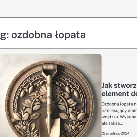
ag:
ozdobna łopata
Jak stworz
element d
Ozdobna łopata na
interesujący ele
wnętrzu. Wykonan
ale także…
12 grudnia, 2024