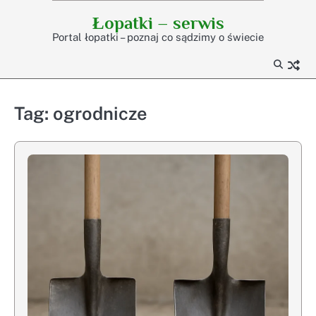
Skip
Łopatki – serwis
to
Portal łopatki – poznaj co sądzimy o świecie
content
Tag:
ogrodnicze