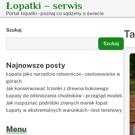
Łopatki – serwis
Skip
to
Portal łopatki – poznaj co sądzimy o świecie
content
Szukaj
T
Szukaj
Najnowsze posty
Łopata jako narzędzie ratownicze – zastosowania w
górach
Jak konserwować trzonki z drewna bukowego
Łopaty do odśnieżania chodników – przegląd modeli
Jak rozpoznać podróbki znanych marek łopat
Łopaty w ekstremalnych warunkach – test terenowy
Menu