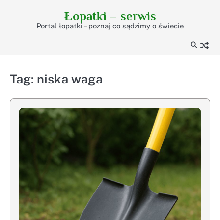
Skip
Łopatki – serwis
to
Portal łopatki – poznaj co sądzimy o świecie
content
Tag:
niska waga