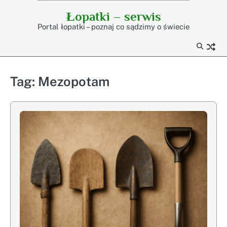
Skip
Łopatki – serwis
to
Portal łopatki – poznaj co sądzimy o świecie
content
Tag:
Mezopotam