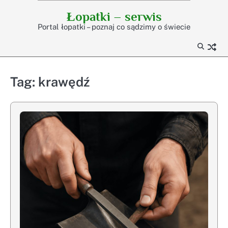
Skip
Łopatki – serwis
to
Portal łopatki – poznaj co sądzimy o świecie
content
Tag:
krawędź