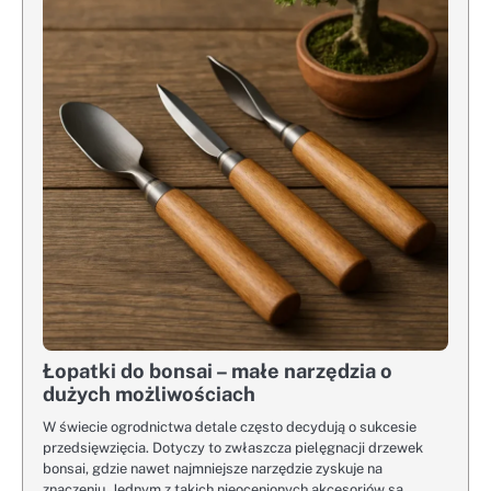
Łopatki do bonsai – małe narzędzia o
dużych możliwościach
W świecie ogrodnictwa detale często decydują o sukcesie
przedsięwzięcia. Dotyczy to zwłaszcza pielęgnacji drzewek
bonsai, gdzie nawet najmniejsze narzędzie zyskuje na
znaczeniu. Jednym z takich nieocenionych akcesoriów są