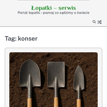
Skip
Łopatki – serwis
to
Portal łopatki – poznaj co sądzimy o świecie
content
Tag:
konser