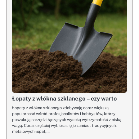
Łopaty z włókna szklanego – czy warto
Łopaty z włókna szklanego zdobywają coraz większą
popularność wśród profesjonalistów i hobbystów, którzy
poszukują narzędzi łączących wysoką wytrzymałość z niską
wagą. Coraz częściej wybiera się je zamiast tradycyjnych,
metalowych łopat,…