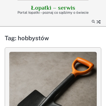
Skip
Łopatki – serwis
to
Portal łopatki – poznaj co sądzimy o świecie
content
Tag:
hobbystów