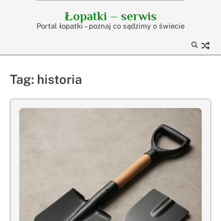
Skip
Łopatki – serwis
to
Portal łopatki – poznaj co sądzimy o świecie
content
Tag:
historia