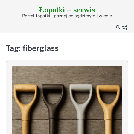
Skip
Łopatki – serwis
to
Portal łopatki – poznaj co sądzimy o świecie
content
Tag:
fiberglass