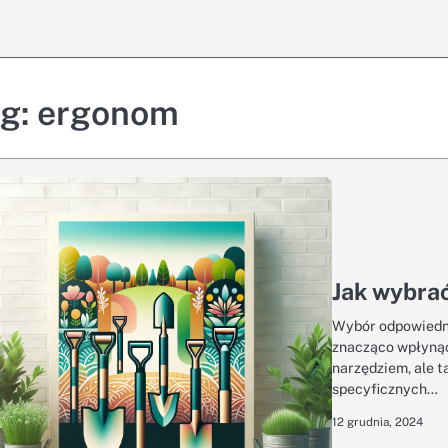
ag:
ergonom
Jak wybra
Wybór odpowiedni
znacząco wpłynąć
narzędziem, ale 
specyficznych…
12 grudnia, 2024