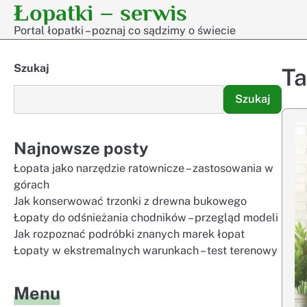
Łopatki – serwis
Skip
to
Portal łopatki – poznaj co sądzimy o świecie
content
Szukaj
T
Szukaj
Najnowsze posty
Łopata jako narzędzie ratownicze – zastosowania w
górach
Jak konserwować trzonki z drewna bukowego
Łopaty do odśnieżania chodników – przegląd modeli
Jak rozpoznać podróbki znanych marek łopat
Łopaty w ekstremalnych warunkach – test terenowy
Menu