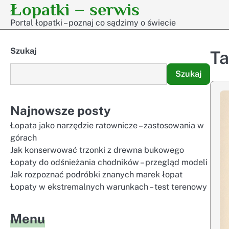
Łopatki – serwis
Skip
to
Portal łopatki – poznaj co sądzimy o świecie
content
Szukaj
T
Szukaj
Najnowsze posty
Łopata jako narzędzie ratownicze – zastosowania w
górach
Jak konserwować trzonki z drewna bukowego
Łopaty do odśnieżania chodników – przegląd modeli
Jak rozpoznać podróbki znanych marek łopat
Łopaty w ekstremalnych warunkach – test terenowy
Menu