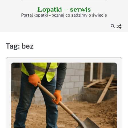
Skip
Łopatki – serwis
to
Portal łopatki – poznaj co sądzimy o świecie
content
Tag:
bez