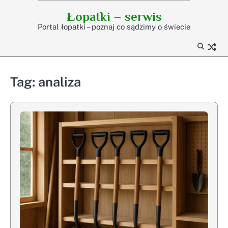
Skip
Łopatki – serwis
to
Portal łopatki – poznaj co sądzimy o świecie
content
Tag:
analiza