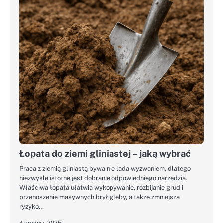
Łopata do ziemi gliniastej – jaką wybrać
Praca z ziemią gliniastą bywa nie lada wyzwaniem, dlatego
niezwykle istotne jest dobranie odpowiedniego narzędzia.
Właściwa łopata ułatwia wykopywanie, rozbijanie grud i
przenoszenie masywnych brył gleby, a także zmniejsza
ryzyko…
4 grudnia, 2025