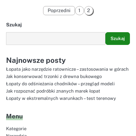
Stronicowanie
Poprzedni
1
2
wpisów
Szukaj
Szukaj
Najnowsze posty
Łopata jako narzędzie ratownicze – zastosowania w górach
Jak konserwować trzonki z drewna bukowego
Łopaty do odśnieżania chodników – przegląd modeli
Jak rozpoznać podróbki znanych marek łopat
Łopaty w ekstremalnych warunkach – test terenowy
Menu
Kategorie
Narzędzia