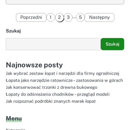
Stronicowanie
…
Poprzedni
1
2
3
5
Następny
wpisów
Szukaj
Szukaj
Najnowsze posty
Jak wybrać zestaw łopat i narzędzi dla firmy ogrodniczej
Łopata jako narzędzie ratownicze – zastosowania w górach
Jak konserwować trzonki z drewna bukowego
Łopaty do odśnieżania chodników – przegląd modeli
Jak rozpoznać podróbki znanych marek łopat
Menu